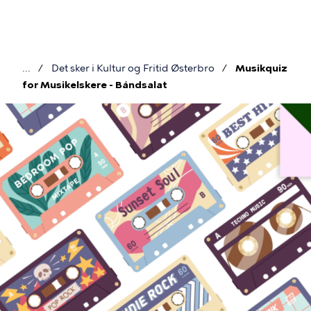
Gå
til
hovedindhold
Det sker i Kultur og Fritid Østerbro
Musikquiz
Brødkrumme
for Musikelskere - Båndsalat
Billede