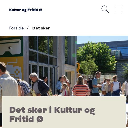
Gå
til
Kultur og Fritid Ø
hovedindhold
Forside
Det sker
Brødkrumme
Det
sker
i
Kultur
og
Fritid
Det sker i Kultur og
Østerbro
Fritid Ø