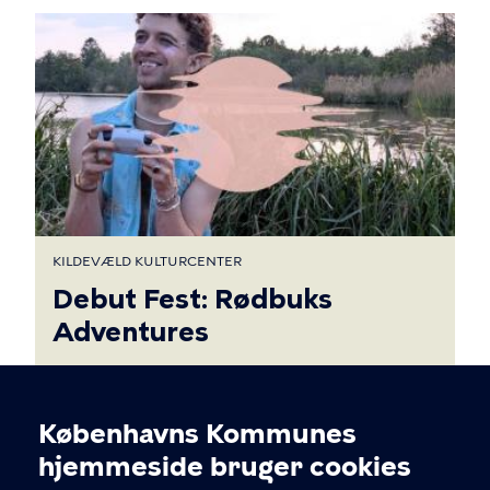
KILDEVÆLD KULTURCENTER
Debut Fest: Rødbuks
Adventures
Københavns Kommunes
Lør. 05. sep. 2026 Kl. 18.30 - 19
Cookieindstillinger
hjemmeside bruger cookies