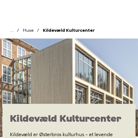
Gå
til
hovedindhold
Huse
Kildevæld Kulturcenter
Brødkrumme
Kildevæld
Kulturcenter
Kildevæld Kulturcenter
Kildevæld er Østerbros kulturhus – et levende