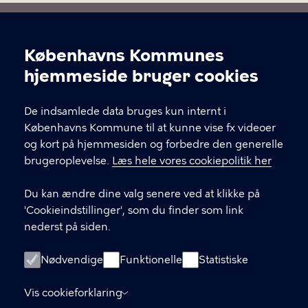
Københavns Kommunes
Kultur og Fritid Ø
Cookieindstillinger
hjemmeside bruger cookies
Kultur og Fritid Østerbro er en del af Kultur- og
Fritidsforvaltningen. Her kan du finde dine lokale
De indsamlede data bruges kun internt i
kulturhuse, biblioteker og idrætsfaciliteter på
Københavns Kommune til at kunne vise fx videoer
Østerbro og i Nordhavn. Skal du i kontakt med os,
og kort på hjemmesiden og forbedre den generelle
kan du kontakte bydelsleder Alexander Karl
brugeroplevelse.
Læs hele vores cookiepolitik her
Lehmann via e-mail: IR4E@kk.dk
Du kan ændre dine valg senere ved at klikke på
'Cookieindstillinger', som du finder som link
KONTAKT
nederst på siden.
Nyropsgade 3, 1602 København V
Nødvendige
Funktionelle
Statistiske
virkelyst@kk.dk
Vis cookieforklaring