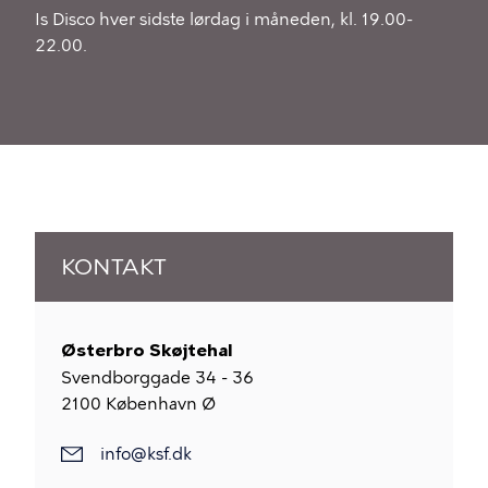
Is Disco hver sidste lørdag i måneden, kl. 19.00-
22.00.
KONTAKT
Østerbro Skøjtehal
Svendborggade 34 - 36
2100
København Ø
info@ksf.dk