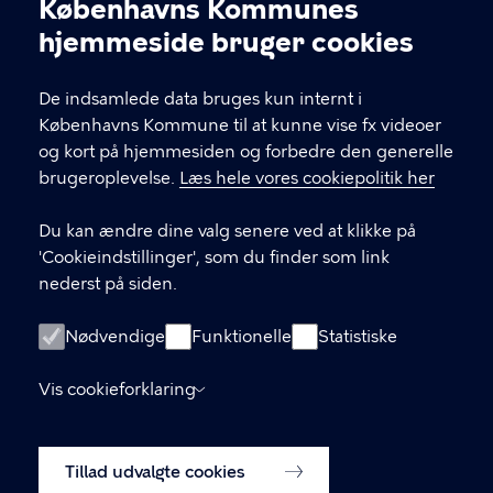
Københavns Kommunes
Kultur og Fritid Ø
Cookieindstillinger
hjemmeside bruger cookies
Kultur og Fritid Østerbro er en del af Kultur- og
Fritidsforvaltningen. Her kan du finde dine lokale
De indsamlede data bruges kun internt i
kulturhuse, biblioteker og idrætsfaciliteter på
Københavns Kommune til at kunne vise fx videoer
Østerbro og i Nordhavn. Skal du i kontakt med os,
og kort på hjemmesiden og forbedre den generelle
kan du kontakte bydelsleder Alexander Karl
brugeroplevelse.
Læs hele vores cookiepolitik her
Lehmann via e-mail: IR4E@kk.dk
Du kan ændre dine valg senere ved at klikke på
'Cookieindstillinger', som du finder som link
KONTAKT
nederst på siden.
Nyropsgade 3, 1602 København V
Nødvendige
Funktionelle
Statistiske
virkelyst@kk.dk
Vis cookieforklaring
LINKS
Tillad udvalgte cookies