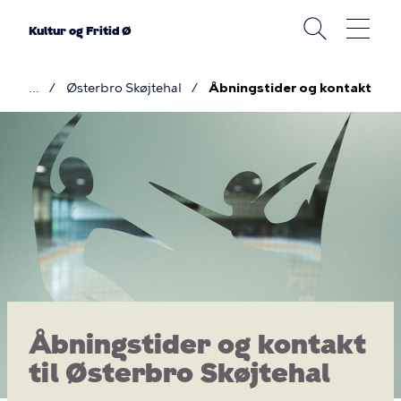
Gå
til
Kultur og Fritid Ø
hovedindhold
Østerbro Skøjtehal
Åbningstider og kontakt
Brødkrumme
Åbningstider
og
kontakt
til
Østerbro
Skøjtehal
Åbningstider og kontakt
til Østerbro Skøjtehal