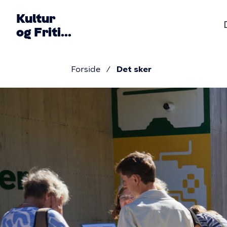
Gå
Kultur
til
og Fritid
hovedindhold
Primær
Ø
Forside
Det sker
navigatio
Brødkru
Det
sker
i