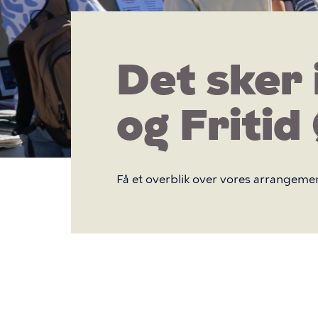
Kultur
og
Det sker 
Fritid
og Fritid
Østerbro
Få et overblik over vores arrangeme